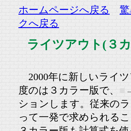
ホームページへ戻る
驚
クへ戻る
ライツアウト(３
2000年に新しいライ
度のは３カラー版で、
■
ションします。従来のラ
って一発で求められるこ
３カラー版も計算式を使