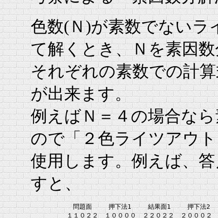
色数(Ｎ)が素数でない
て解くとき、Ｎを素因数
それぞれの素数での計算
が出来ます。
例えばＮ＝４の場合なら
ので「２色ライツアウト
使用します。例えば、答
すと、
      　　　問題面　　 押下法1　　 結果面1　　 押下法2　　
      　　１１０２２　１００００　２２０２２　２０００２