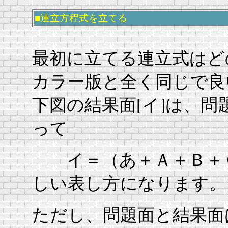
■連立方程式を立てる
最初に立てる連立式はど
カラー版と全く同じで良
下図の結果面[イ]は、問題
って
イ＝（あ＋Ａ＋Ｂ＋Ｃ
しい表し方になります。
ただし、問題面と結果面