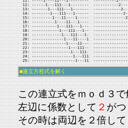
  11: -----1----11---1---------  ----------2----
  12: ------1---111---1--------  -----------2---
  13: -------1---111---1-------  ------------2--
  14: --------1---111---1------  -------------2-
  15: ---------1---11----1-----  --------------2
  16: ----------1----11---1----  ---------------
  17: -----------1---111---1---  ---------------
  18: ------------1---111---1--  ---------------
  19: -------------1---111---1-  ---------------
  20: --------------1---11----1  ---------------
  21: ---------------1----11---  ---------------
  22: ----------------1---111--  ---------------
  23: -----------------1---111-  ---------------
  24: ------------------1---111  ---------------
■連立方程式を解く
この連立式をｍｏｄ３で
左辺に係数として
２
がつ
その時は両辺を２倍して