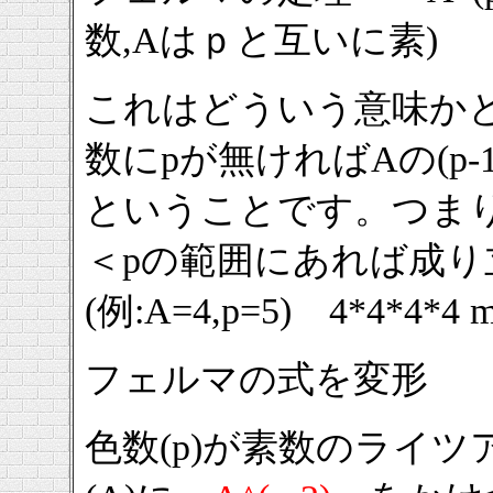
数,Aはｐと互いに素)
これはどういう意味かと
数にpが無ければAの(p-1
ということです。つまり
＜pの範囲にあれば成
(例:A=4,p=5) 4*4*4*4 m
フェルマの式を変形 A * A^
色数(p)が素数のライ