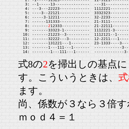
   3: --1-----13---------------  ---31----------
   4: ---3---22223-------------  1112221--------
   5: ----3--22121-------------  3332323--------
   6: -----3-12211-------------  32-2233--------
   7: ------131333-------------  21-3111--------
   8: -------
2
12333------------  21-22111-------
   9: -------33323-1-----------  1112221-3------
  10: -------21223--3----------  1112121--1-----
  11: -------32222---3---------  12-2211---1----
  12: -------131221---1--------  23-1333----3---
  13: -------1---111---1-------  ------------3--
式8の
2
を掃出しの基点に
す。こういうときは、
式
ます。
尚、係数が３なら３倍す
ｍｏｄ４＝１