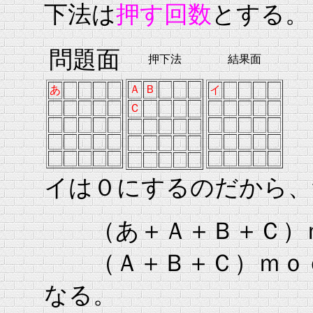
下法は
押す回数
とする。
問題面
押下法
結果面
Ａ
Ｂ
あ
イ
Ｃ
イは０にするのだから、
（あ＋Ａ＋Ｂ＋Ｃ）
（Ａ＋Ｂ＋Ｃ）ｍｏ
なる。