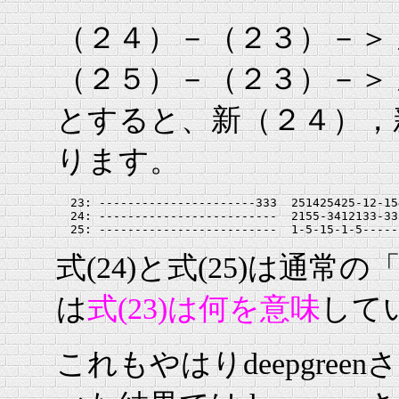
（２４）－（２３）－＞
（２５）－（２３）－＞
とすると、新（２４），
ります。
  23: ----------------------333  251425425-12-15
  24: -------------------------  2155-3412133-33
式(24)と式(25)は通
は
式(23)は何を意味
して
これもやはりdeepgre