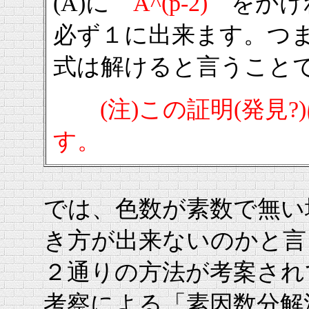
(A)に
A^(p-2)
をかけ
必ず１に出来ます。つ
式は解けると言うこと
(注)この証明(発見?)
す。
では、色数が素数で無い
き方が出来ないのかと言
２通りの方法が考案され
考察による「素因数分解