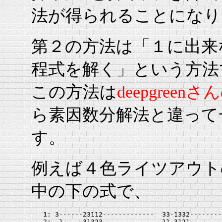
法が得られることになり
第２の方法は「１に出来
程式を解く」という方法
この方法は
deepgreen
ら素因数分解法と違って
す。
例えば４色ライツアウト
中の下の式で、
   1: 3------23112-------------  33-1332--------
   2: -1-----31323-------------  11-3121--------