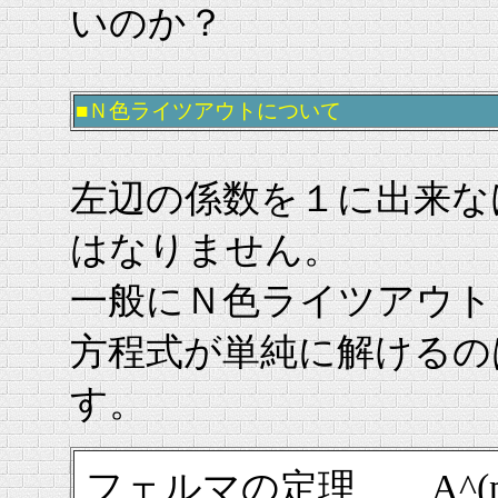
いのか？
■Ｎ色ライツアウトについて
左辺の係数を１に出来な
はなりません。
一般にＮ色ライツアウト
方程式が単純に解けるの
す。
フェルマの定理 A^(p-1)