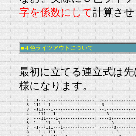
字を係数にして
計算させ
■４色ライツアウトについて
最初に立てる連立式は先
様になります。
   1: 11---1-------------------  3--------------
   3: 111---1------------------  -3-------------
   3: -111---1-----------------  --3------------
   4: --111---1----------------  ---3-----------
   5: ---11----1---------------  ----3----------
   6: 1----11---1--------------  -----3---------
   7: -1---111---1-------------  ------3--------
   8: --1---111---1------------  -------3-------